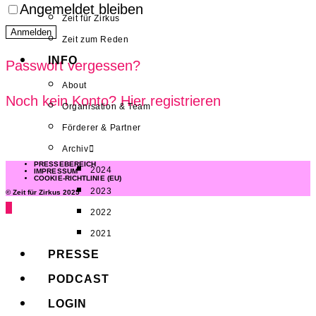
Angemeldet bleiben
Zeit für Zirkus
Zeit zum Reden
INFO
Passwort vergessen?
About
Noch kein Konto? Hier registrieren
Organisation & Team
Förderer & Partner
Archiv
PRESSEBEREICH
2024
IMPRESSUM
COOKIE-RICHTLINIE (EU)
2023
© Zeit für Zirkus 2025
2022
2021
PRESSE
PODCAST
LOGIN