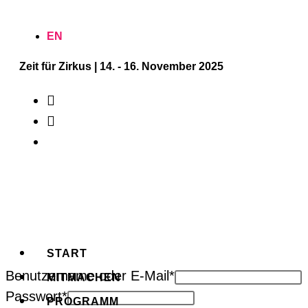
Zum
Inhalt
EN
springen
Zeit für Zirkus | 14. - 16. November 2025
START
Benutzername oder E-Mail
*
MITMACHEN
Passwort
*
PROGRAMM