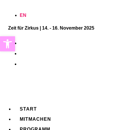
Zum
EN
Inhalt
springen
Zeit für Zirkus | 14. - 16. November 2025
Werkzeugleiste öffnen
START
MITMACHEN
PROGRAMM