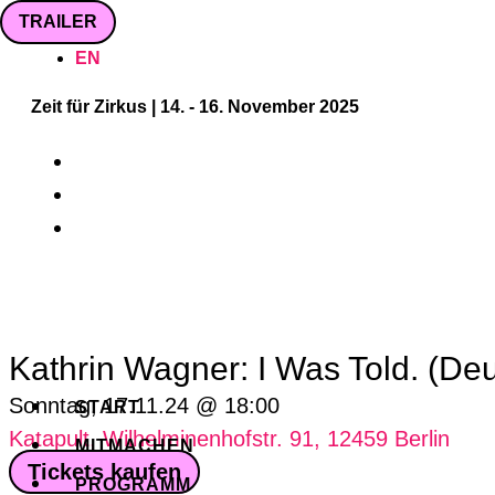
Zum
Inhalt
EN
springen
Zeit für Zirkus | 14. - 16. November 2025
Kathrin Wagner: I Was Told. (De
Sonntag, 17.11.24 @ 18:00
START
Katapult, Wilhelminenhofstr. 91, 12459 Berlin
MITMACHEN
Tickets kaufen
PROGRAMM