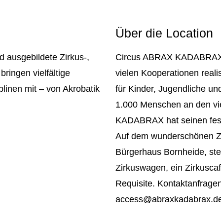
Über die Location
ausgebildete Zirkus-,
Circus ABRAX KADABRAX ist
ringen vielfältige
vielen Kooperationen real
plinen mit – von Akrobatik
für Kinder, Jugendliche un
1.000 Menschen an den vie
KADABRAX hat seinen fest
Auf dem wunderschönen Zi
Bürgerhaus Bornheide, ste
Zirkuswagen, ein Zirkusca
Requisite. Kontaktanfrage
access@abraxkadabrax.d